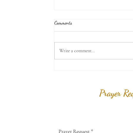
Comments
Go Deeper (Part 2)
Write a comment...
Prayer Re
Prayer Request