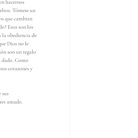
en hacernos 
ueltos. Tómese un 
tos que cambian 
o? Esos son los 
 la obediencia de 
ue Dios no le 
azón son un regalo 
 ha dado. Como 
ros corazones y 
 sus 
Eres amado.