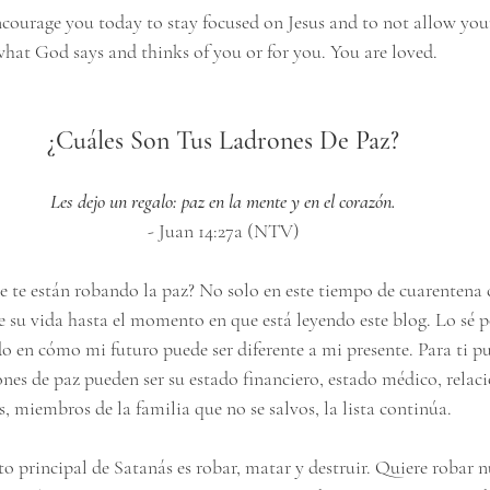
encourage you today to stay focused on Jesus and to not allow you
at God says and thinks of you or for you. You are loved.
¿Cuáles Son Tus Ladrones De Paz?
Les dejo un regalo: paz en la mente y en el corazón.
- Juan 14:27a (NTV)
e te están robando la paz? No solo en este tiempo de cuarentena c
e su vida hasta el momento en que está leyendo este blog. Lo sé po
o en cómo mi futuro puede ser diferente a mi presente. Para ti p
nes de paz pueden ser su estado financiero, estado médico, relacio
, miembros de la familia que no se salvos, la lista continúa. 
o principal de Satanás es robar, matar y destruir. Quiere robar n