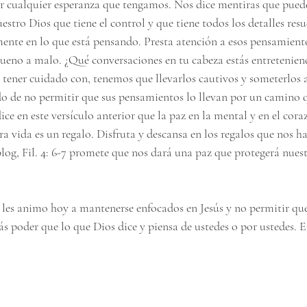
uir cualquier esperanza que tengamos. Nos dice mentiras que pued
stro Dios que tiene el control y que tiene todos los detalles res
ente en lo que está pensando. Presta atención a esos pensamien
ueno a malo. ¿Qué conversaciones en tu cabeza estás entreteniend
tener cuidado con, tenemos que llevarlos cautivos y someterlos a
do de no permitir que sus pensamientos lo llevan por un camino q
dice en este versículo anterior que la paz en la mental y en el cor
tra vida es un regalo. Disfruta y descansa en los regalos que nos
log, Fil. 4: 6-7 promete que nos dará una paz que protegerá nuest
es animo hoy a mantenerse enfocados en Jesús y no permitir que
 poder que lo que Dios dice y piensa de ustedes o por ustedes. 