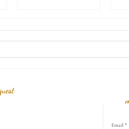
Go Deeper (Part 1)
Whose
Your 
quest
m
Email