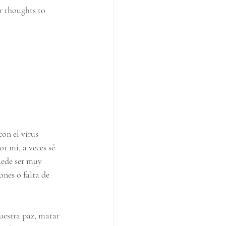
r thoughts to 
on el virus 
r mí, a veces sé 
uede ser muy 
nes o falta de 
uestra paz, matar 