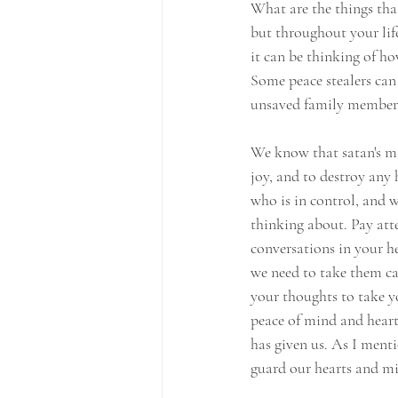
What are the things that
but throughout your lif
it can be thinking of ho
Some peace stealers can 
unsaved family members,
We know that satan's mai
joy, and to destroy any
who is in control, and 
thinking about. Pay at
conversations in your h
we need to take them ca
your thoughts to take y
peace of mind and heart a
has given us. As I menti
guard our hearts and mi