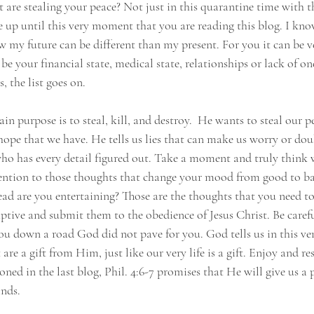
 are stealing your peace? Not just in this quarantine time with t
e up until this very moment that you are reading this blog. I kno
w my future can be different than my present. For you it can be ve
be your financial state, medical state, relationships or lack of on
 the list goes on. 
n purpose is to steal, kill, and destroy.  He wants to steal our pe
 hope that we have. He tells us lies that can make us worry or do
who has every detail figured out. Take a moment and truly think 
tention to those thoughts that change your mood from good to b
ead are you entertaining? Those are the thoughts that you need to
ptive and submit them to the obedience of Jesus Christ. Be carefu
ou down a road God did not pave for you. God tells us in this ver
re a gift from Him, just like our very life is a gift. Enjoy and res
oned in the last blog, Phil. 4:6-7 promises that He will give us a p
nds. 