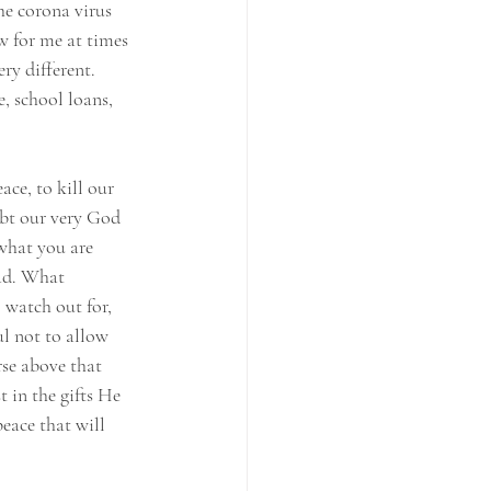
he corona virus 
w for me at times 
ry different. 
e, school loans, 
ace, to kill our 
ubt our very God 
what you are 
ad. What 
 watch out for, 
l not to allow 
se above that 
t in the gifts He 
eace that will 