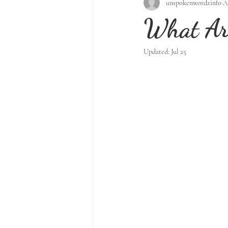
unspokenwordzinfo
A
What Are
Updated:
Jul 25