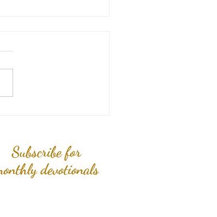
 Hands Are You Placing
Faith In?
Subscribe for
onthly devotionals