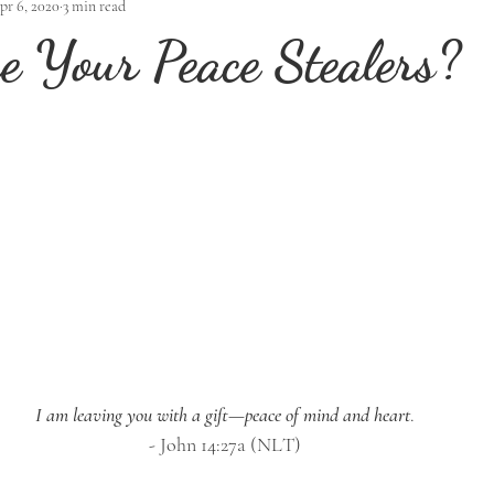
pr 6, 2020
3 min read
 Your Peace Stealers?
I am leaving you with a gift—peace of mind and heart
.
- John 14:27a (NLT)